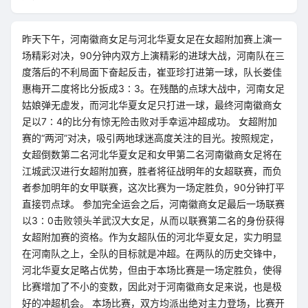
昨天下午，河南徽商女足与河北华夏女足在女超附加赛上演一
场精彩对决，90分钟内双方上演精彩的进球大战，河南队在三
度落后的不利局面下奋起反击，崔亚珍打进第一球，队长娄佳
惠梅开二度将比分扳成3∶3。在残酷的点球大战中，河南女足
姑娘弹无虚发，而河北华夏女足只打进一球，最终河南徽商女
足以7∶4的比分有惊无险击败对手幸运冲超成功。 女超附加
赛的“两河”对决，吸引两地球迷高度关注的目光。按照规定，
女超倒数第二名河北华夏女足和女甲第二名河南徽商女足将在
江城武汉进行女超附加赛，胜者将征战明年的女超联赛，而负
者参加明年的女甲联赛，这次比赛为一场定胜负，90分钟打平
直接罚点球。 参加完全运会之后，河南徽商女足最后一场联赛
以3∶0击败领头羊武汉大女足，从而以联赛第二名的身份获得
女超附加赛的资格。作为女超队伍的河北华夏女足，实力明显
在河南队之上，全队的目标就是冲超。在两队的历史交锋中，
河北华夏女足略占优势，但由于本场比赛是一场定胜负，使得
比赛增加了不小的变数，因此对于河南徽商女足来说，也是极
好的冲超机会。 本场比赛，双方均派出绝对主力登场，比赛开