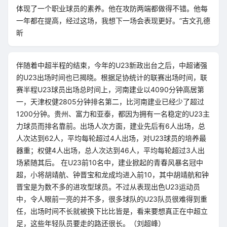
体现了一个职业球员的素养。他在攻防两端都做得不错。他每
一年都在提高，经过这场，我想下一场会表现更好。”吉文孔德
昕
伴随着中超半程的结束，今年的U23新政出台之后，中超诸强
的U23出场时间也已揭晓。根据足协统计的联赛出场时间，联
赛半程U23球员出场总时间上，河南建业以4090分钟高居第
一，天津权健2805分钟排名第二，比河南建业已经少了超过
1200分钟。贵州、富力和亚泰，都因为拥有一名稳定的U23主
力球员而排名靠前。出场人次方面，建业先后有6人出场，总
人次达到62人，平均每轮超过4人出场，对U23球员的培养最
器重；权健4人出场，总人次达到46人，平均每轮超过3人出
场紧随其后。 在U23前10名中，建业掀起的青春风暴名冠中
超，小将胡靖航、钟晋宝和龙成均进入前10，其中胡靖航和钟
晋宝是为数不多的进攻型球员。不过从表现出色U23运动员
中，令人眼前一亮的并不多，很多球队的U23队员很难得到重
任，出场时间不长就被换下比比皆是，看来要想真正在中超立
足，这些年轻队员要走的路还很长。（刘超峰）