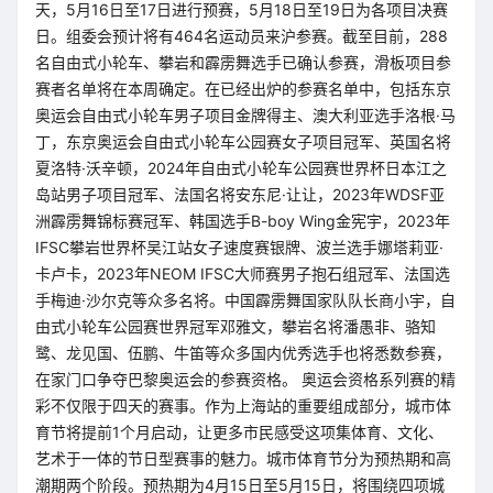
天，5月16日至17日进行预赛，5月18日至19日为各项目决赛
日。组委会预计将有464名运动员来沪参赛。截至目前，288
名自由式小轮车、攀岩和霹雳舞选手已确认参赛，滑板项目参
赛者名单将在本周确定。在已经出炉的参赛名单中，包括东京
奥运会自由式小轮车男子项目金牌得主、澳大利亚选手洛根·马
丁，东京奥运会自由式小轮车公园赛女子项目冠军、英国名将
夏洛特·沃辛顿，2024年自由式小轮车公园赛世界杯日本江之
岛站男子项目冠军、法国名将安东尼·让让，2023年WDSF亚
洲霹雳舞锦标赛冠军、韩国选手B-boy Wing金宪宇，2023年
IFSC攀岩世界杯吴江站女子速度赛银牌、波兰选手娜塔莉亚·
卡卢卡，2023年NEOM IFSC大师赛男子抱石组冠军、法国选
手梅迪·沙尔克等众多名将。中国霹雳舞国家队队长商小宇，自
由式小轮车公园赛世界冠军邓雅文，攀岩名将潘愚非、骆知
鹭、龙见国、伍鹏、牛笛等众多国内优秀选手也将悉数参赛，
在家门口争夺巴黎奥运会的参赛资格。 奥运会资格系列赛的精
彩不仅限于四天的赛事。作为上海站的重要组成部分，城市体
育节将提前1个月启动，让更多市民感受这项集体育、文化、
艺术于一体的节日型赛事的魅力。城市体育节分为预热期和高
潮期两个阶段。预热期为4月15日至5月15日，将围绕四项城