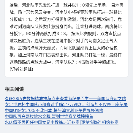
始后，河北队率先发难打进一球并以1∶0领先上半场。 易地再
战，场上形势风云突变，河南队小将崔亚珍率先打进一球将比
分扳成1∶1。之后双方打得更加激烈，河北女足两次破门，危
难时刻河南队队长娄佳慧挺身而出，连续打进两球，两度将比
分扳平，90分钟两队打成3∶3。 按照比赛规则，双方直接点
球决出胜负，连续三次在逆境中扳平对手的河南女足士气大
振，主罚的点球弹无虚发，而河北队显然背上巨大的心理包
袱，加上河南队守门员表现出色，河北队只打进一球，最终在
这场残酷的点球大战中，河南队以7∶4击败对手冲超成功。
(记者刘超峰)
相关阅读
久旺28历史数据精准推荐点击查看
为纪录而生——美国队夺冠之路
女足世界杯中国队小组赛对手确定
7万观众，创造的不仅是上座纪录
中国U19女足0:5不敌日本 将与澳大利亚争世界杯资格
中国队再夺两枚跳水金牌 暂列世锦赛奖牌榜榜首
水庆霞不再担任中国女足主教练
走近冬奥|逐梦“铜城” 相约冬奥