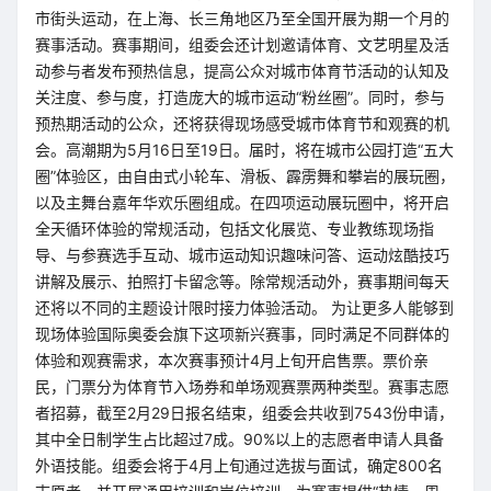
市街头运动，在上海、长三角地区乃至全国开展为期一个月的
赛事活动。赛事期间，组委会还计划邀请体育、文艺明星及活
动参与者发布预热信息，提高公众对城市体育节活动的认知及
关注度、参与度，打造庞大的城市运动“粉丝圈”。同时，参与
预热期活动的公众，还将获得现场感受城市体育节和观赛的机
会。高潮期为5月16日至19日。届时，将在城市公园打造“五大
圈”体验区，由自由式小轮车、滑板、霹雳舞和攀岩的展玩圈，
以及主舞台嘉年华欢乐圈组成。在四项运动展玩圈中，将开启
全天循环体验的常规活动，包括文化展览、专业教练现场指
导、与参赛选手互动、城市运动知识趣味问答、运动炫酷技巧
讲解及展示、拍照打卡留念等。除常规活动外，赛事期间每天
还将以不同的主题设计限时接力体验活动。 为让更多人能够到
现场体验国际奥委会旗下这项新兴赛事，同时满足不同群体的
体验和观赛需求，本次赛事预计4月上旬开启售票。票价亲
民，门票分为体育节入场券和单场观赛票两种类型。赛事志愿
者招募，截至2月29日报名结束，组委会共收到7543份申请，
其中全日制学生占比超过7成。90%以上的志愿者申请人具备
外语技能。组委会将于4月上旬通过选拔与面试，确定800名