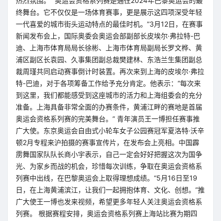
热烈氛围。 “奥运会资格系列赛是通往2024年巴黎奥运会的最
终舞台。它不仅仅是一场体育赛事，更是展示这四项深受年轻
一代喜爱的城市街头运动特点的最佳时机。”3月12日，在赛事
新闻发布会上，国际奥委会奥运会部副部长皮埃尔·弗拉特-巴
迪、上海市体育局局长徐彬、上海市体育局副局长罗文桦、黄
浦区副区长袁园、久事集团副总裁樊建林、东浩兰生集团副总
裁周瑾共同启动赛事倒计时装置。再次来到上海的皮埃尔·弗拉
特-巴迪，对于各项筹备工作给予充分肯定。他表示：“每次来
到这里，我们都能感受到这座城市的活力和上海组委会的充分
准备。上海具备非常全面的办赛条件，黄浦江畔的赛地是首届
奥运会资格系列赛的完美舞台。” 青年演员王一博担任赛事推
广大使。东京奥运会自由式小轮车女子公园赛冠军夏洛特·沃辛
顿2月专程来沪拍摄的赛事宣传片，在发布会上亮相。中国霹
雳舞国家队队长商小宇表示，自己一定会好好把握这次为国争
光、为家乡而战的机会，珍惜每次训练，争取在奥运会资格系
列赛中出线，在巴黎奥运会上取得理想成绩。“5月16日至19
日，在上海黄浦滨江，让我们一起拥抱体育、文化、创想。”推
广大使王一博也发来视频，希望更多年轻人关注奥运会资格系
列赛。 根据赛程安排，奥运会资格系列赛上海站比赛为期四