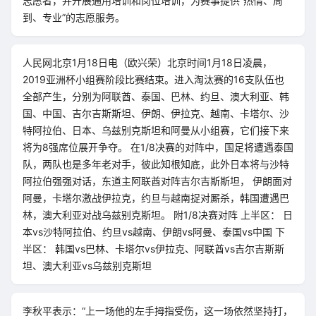
志愿者，并开展通用培训和岗位培训，为赛事提供“热情、周
到、专业”的志愿服务。
人民网北京1月18日电（欧兴荣）北京时间1月18日凌晨，
2019亚洲杯小组赛阶段比赛结束。进入淘汰赛的16支队伍也
全部产生，分别为阿联酋、泰国、巴林、约旦、澳大利亚、韩
国、中国、吉尔吉斯斯坦、伊朗、伊拉克、越南、卡塔尔、沙
特阿拉伯、日本、乌兹别克斯坦和阿曼从小组赛，它们接下来
将为8强席位展开争夺。 在1/8决赛的对阵中，国足将遭遇泰国
队，两队也是多年老对手，彼此知根知底，此外日本将与沙特
阿拉伯强强对话，东道主阿联酋对阵吉尔吉斯斯坦， 伊朗面对
阿曼，卡塔尔激战伊拉克，约旦与越南捉对厮杀，韩国遭遇巴
林，澳大利亚对战乌兹别克斯坦。 附1/8决赛对阵 上半区： 日
本vs沙特阿拉伯、约旦vs越南、伊朗vs阿曼、泰国vs中国 下
半区： 韩国vs巴林、卡塔尔vs伊拉克、阿联酋vs吉尔吉斯斯
坦、澳大利亚vs乌兹别克斯坦
李秋平表示：“上一场他的左手拇指受伤，这一场依然坚持打，