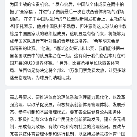
为国出战的宝贵机会。” 发布会后，中国队全体成员在雨中拍
摄了“全家福”，并进行了赛前最后一次在陕西省体育场的踩场
训练。 在先于中国队进行的乌拉圭队新闻发布会上，主教练法
·科伊托表示，他对中国队并不熟悉，但注意到这支球队的主教
练是中国国家队的教练组成员，这明显是有备而来，将能够为
成年国家队进行有针对性的青年球员培养。 “希望明天会是一
场精彩的比赛。”他说，“通过这次集训和比赛，我们能够把来
自各国联赛中的队员集合在一起，这有利于我们备战本月在韩
国开幕的U20世界杯赛。” 另外，比赛承接单位陕西省体育
局、陕西省足协决定将全部2．1万张门票免费发放，让更多球
迷亲临现场，为球员们呐喊助威。
高志丹要求，要推进体育治理体系和治理能力现代化，以改革
强治理、以改革促发展，积极探索创新体育管理体制、发展形
态、参与机制和基层治理模式。要完善全民健身公共服务体
系，积极推动群众体育和全民健身创新驱动发展，建立多元机
制，形成有为政府、有效市场和有机社会的治理格局。要改革
完善竞技体育管理体制和运行机制，以坚持发扬竞技体育举国