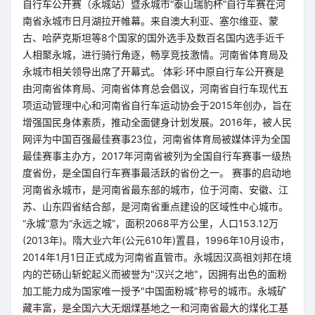
自行车公开赛（永城站）暨永城市“泰山瑞豹杯”自行车赛在河
南省永城市日月湖拉开帷幕。来自澳大利亚、塞尔维亚、蒙
古、哈萨克斯坦等8个国家的国外选手及数百名国内选手近千
人相聚永城，进行骑行角逐，畅享竞技激情。河南省体育局及
永城市相关领导出席了开幕式。 体彩·环中原自行车公开赛是
由河南省体育局、河南省体育总会倡议，河南省自行车现代五
项运动管理中心和河南省自行车运动协会于2015年创办，旨在
增强国民身体素质，推动全面健身计划发展。2016年，被人民
网评为中国百强最佳赛事23位，河南省体育局被媒体评为全国
最佳赛事主办方，2017年河南省被列为全国自行车赛事一级热
度省份，是全国自行车赛事最活跃的省份之一。 赛事的启动地
河南省永城市，是河南省最东部的城市，位于河南、安徽、江
苏、山东四省结合部，是河南省重点建设的区域性中心城市。
“永城”意为“永远之城”，面积2068平方公里，人口153.12万
(2013年)。隋大业六年(公元610年)置县，1996年10月设市，
2014年1月1日正式成为河南省直管市。永城因汉高祖刘邦在境
内的芒砀山斩蛇起义而被誉为"汉兴之地"，因拥有出色的面粉
加工能力成为国家唯一授予"中国面粉城"称号的城市。永城矿
藏丰富，是全国六大无烟煤基地之一和河南省最大的煤化工基