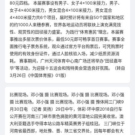
80元四档。 本届赛事设有男子、女子4×100米接力，男子、
女子4×400米接力，男女混合4×100米接力，男女混合
4×400米接力共6个项目，届时预计将有来自50个国家和地区
的约1000人来穗参赛，世界各地运动员将联袂上演充满竞技
性、观赏性的田径接力盛宴。 为践行“体育惠民”理念，本届赛
事推出多层次票价体系，最低50元即可畅享首日赛事。赛事全
面推行电子票务系统，观众通过官方平台购票后，可凭购票时
使用的有效身份证件，通过人脸核验入场，减少纸质资源消
耗。 赛事期间，广州天河体育中心南广场还将举办“田径嘉年
华”等活动，为迎接十五运会和残特奥会营造良好氛围。（转自
3月26日《中国体育报》01版）
比赛现场。邓小强 摄 比赛现场。邓小强 摄 比赛现场。邓小强
摄 比赛现场。邓小强 摄 比赛现场。邓小强 摄 豫体网三门峡9
月30日电 （记者 吴扬）29日中午，体彩·环中原2018自行车
公开赛在河南三门峡市景色旖旎的黄河湿地公园完美收官。澳
大利亚籍选手夺得本站公路车精英赛男子组桂冠。 三门峡位于
河南省最西部，地处豫、晋、陕三省交界处，因每年都会有大