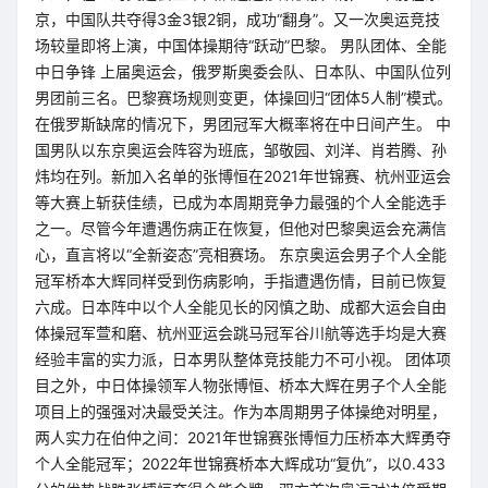
京，中国队共夺得3金3银2铜，成功“翻身”。又一次奥运竞技
场较量即将上演，中国体操期待“跃动”巴黎。 男队团体、全能
中日争锋 上届奥运会，俄罗斯奥委会队、日本队、中国队位列
男团前三名。巴黎赛场规则变更，体操回归“团体5人制”模式。
在俄罗斯缺席的情况下，男团冠军大概率将在中日间产生。 中
国男队以东京奥运会阵容为班底，邹敬园、刘洋、肖若腾、孙
炜均在列。新加入名单的张博恒在2021年世锦赛、杭州亚运会
等大赛上斩获佳绩，已成为本周期竞争力最强的个人全能选手
之一。尽管今年遭遇伤病正在恢复，但他对巴黎奥运会充满信
心，直言将以“全新姿态”亮相赛场。 东京奥运会男子个人全能
冠军桥本大辉同样受到伤病影响，手指遭遇伤情，目前已恢复
六成。日本阵中以个人全能见长的冈慎之助、成都大运会自由
体操冠军萱和磨、杭州亚运会跳马冠军谷川航等选手均是大赛
经验丰富的实力派，日本男队整体竞技能力不可小视。 团体项
目之外，中日体操领军人物张博恒、桥本大辉在男子个人全能
项目上的强强对决最受关注。作为本周期男子体操绝对明星，
两人实力在伯仲之间：2021年世锦赛张博恒力压桥本大辉勇夺
个人全能冠军；2022年世锦赛桥本大辉成功“复仇”，以0.433