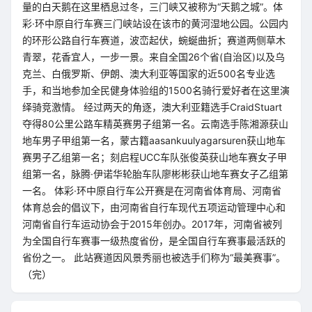
量的白天鹅在这里栖息过冬，三门峡又被称为“天鹅之城”。体
彩·环中原自行车赛三门峡站设在该市的黄河湿地公园。公园内
的环形公路自行车赛道，波峦起伏，蜿蜒曲折；赛道两侧草木
青翠，花香宜人，一步一景。来自全国26个省(自治区)以及乌
克兰、白俄罗斯、伊朗、澳大利亚等国家的近500名专业选
手，和当地参加全民健身体验组的1500名骑行爱好者在这里演
绎骑竞激情。 经过两天的角逐，澳大利亚籍选手CraidStuart
夺得80公里公路车精英赛男子组第一名。云南选手陈湘源获山
地车男子甲组第一名，蒙古籍aasankuulyagarsuren获山地车
赛男子乙组第一名；刻启程UCC车队张俊英获山地车赛女子甲
组第一名，脉腾·伊诺华轮胎车队廖彬彬获山地车赛女子乙组第
一名。 体彩·环中原自行车公开赛是在河南省体育局、河南省
体育总会的倡议下，由河南省自行车现代五项运动管理中心和
河南省自行车运动协会于2015年创办。2017年，河南省被列
为全国自行车赛事一级热度省份，是全国自行车赛事最活跃的
省份之一。 此站赛道因风景秀丽也被选手们称为“最美赛事”。
（完）