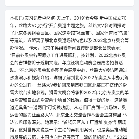
本报讯(实习记者卓然)昨天上午，2019“看今朝·新中国成立70
年，丝路大V北京行”开启奥运主题之旅，丝路大V参访团探访
了北京冬奥组委园区、国家速滑馆“冰丝带”、国家体育场“鸟巢”
等建筑，近距离了解北京奥运场馆特色以及2022北京冬奥会筹
办情况。 昨天，北京冬奥组委新闻宣传部副部长吕钦表示：
“目前冬奥会各项筹办工作进展顺利，按计划，2022北京冬奥
会的吉祥物将于近期揭晓，年底还将启动赛会志愿者招募活
动。”在北京冬奥会和冬残奥会展示中心，丝路大V参访团通过
沙盘演示和视频介绍，详细了解到北京2022冬奥会从申办到筹
办的全过程。 丝路大V参访团来到首钢园区北部正在搭建的滑
雪大跳台实地参观，滑雪大跳台将承担2022年北京冬奥会的单
板滑雪和自由式滑雪两个项目的比赛。值得一提的是，这条赛
道还具备“一道两用”可切换功能。从老旧厂房到一流场馆，奥
运会的魔力让丝路大V、北京亚太交流合作基金会主席梅里·马
达沙希印象深刻。她表示：“首钢园区从工厂遗址‘变身’华丽场
馆，这对世界来说是一个生动的再利用案例，也是奥运推动城
市发展的典范，中国也向世界展示了一流的组织能力。” 2022