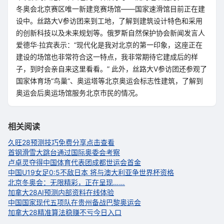
冬奥会北京赛区唯一新建竞赛场馆——国家速滑馆目前正在建
设中。丝路大V参访团来到工地，了解到建筑设计特色和采用
的创新科技以及未来规划等。俄罗斯自然保护协会新闻发言人
爱德华·拉宾表示：“现代化是我对北京的第一印象，这座正在
建设的场馆也非常符合这一特点，我非常期待它建成后的样
子，到时会亲自来这里看看。” 此外，丝路大V参访团还参观了
国家体育场“鸟巢”、奥运塔等北京奥运会标志性建筑，了解到
奥运会后奥运场馆服务北京市民的情况。
相关阅读
久旺28预测技巧免费分享点击查看
首钢滑雪大跳台通过国际奥委会考察
卢卓灵夺得中国体育代表团成都世运会首金
中国U19女足0:5不敌日本 将与澳大利亚争世界杯资格
北京冬奥会：无限精彩，正在呈现……
加拿大28AI预测内部资料在线体验
中国国家现代五项队在贵州备战巴黎奥运会
加拿大28精准算法稳赚不亏今日入口