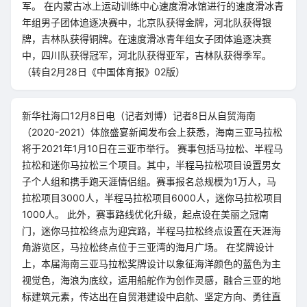
军。 在内蒙古冰上运动训练中心速度滑冰馆进行的速度滑冰青
年组男子团体追逐决赛中，北京队获得金牌，河北队获得银
牌，吉林队获得铜牌。在速度滑冰青年组女子团体追逐决赛
中，四川队获得冠军，河北队获得亚军，吉林队获得季军。
（转自2月28日《中国体育报》02版）
新华社海口12月8日电（记者刘博）记者8日从自贸海南
（2020-2021）体旅盛宴新闻发布会上获悉，海南三亚马拉松
将于2021年1月10日在三亚市举行。 赛事包括马拉松、半程马
拉松和迷你马拉松三个项目。其中，半程马拉松项目设置男女
子个人组和携手跑天涯情侣组。赛事报名总规模为1万人，马
拉松项目3000人，半程马拉松项目6000人，迷你马拉松项目
1000人。 此外，赛事路线优化升级，起点设在美丽之冠南
门，迷你马拉松终点为迎宾路，半程马拉松终点设置在天涯海
角游览区，马拉松终点位于三亚湾的海月广场。 在奖牌设计
上，本届海南三亚马拉松奖牌设计以象征海洋颜色的蓝色为主
视觉色，海浪为底纹，运用船舵作为创作灵感，融合三亚的地
标建筑元素，传达出在自贸港建设中启航、坚定方向、勇往直