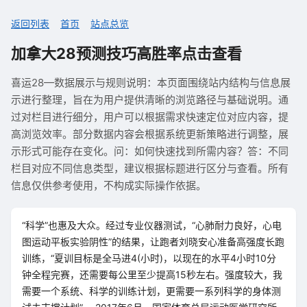
返回列表
首页
站点总览
加拿大28预测技巧高胜率点击查看
喜运28—数据展示与规则说明：本页面围绕站内结构与信息展
示进行整理，旨在为用户提供清晰的浏览路径与基础说明。通
过对栏目进行细分，用户可以根据需求快速定位对应内容，提
高浏览效率。部分数据内容会根据系统更新策略进行调整，展
示形式可能存在变化。问：如何快速找到所需内容？答：不同
栏目对应不同信息类型，建议根据标题进行区分与查看。所有
信息仅供参考使用，不构成实际操作依据。
“科学”也惠及大众。经过专业仪器测试，“心肺耐力良好，心电
图运动平板实验阴性”的结果，让跑者刘晓安心准备高强度长跑
训练，“夏训目标是全马进4(小时)，以现在的水平4小时10分
钟全程完赛，还需要每公里至少提高15秒左右。强度较大，我
需要一个系统、科学的训练计划，更需要一系列科学的身体测