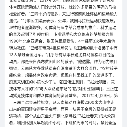
试去支撑计划”。 2017年6月，国家体育总局运动医学研究所
体育医院运动处方门诊对外开放，就诊的多是目的明确的马拉
松爱好者。“三四十岁的较多，来进行赛前风险评估和运动能力
测试。”门诊医生梁辰表示，近年，我国马拉松运动快速发展，
理性跑者逐渐增多，对体育与医学结合成果的推广、科学运动
的普及起到了引领作用。 专业选手和大众跑者的梦想接力棒
1990年北京亚运会，张国伟跟腱受伤，4年经历3次手术后他
转为教练，“已经在带第4批运动员”。张国伟的数十名弟子中有
13人拿过全国冠军。“几乎所有从事长跑尤其马拉松项目的运
动员，都是来自高寒贫困山区的孩子。”他透露，作为耐力项目
强省，云南队大多数队员来自深度贫困大县会泽县，“农村孩子
能吃苦，想靠体育改变命运。但现在村里找工作的渠道多了，
愿意来训练的小孩也少了”。 张国伟注意到，马拉松项目，竞
技体育人才的“冷”与大众路跑市场的“热”对比日益鲜明，且正在
动摇竞技体育和群众体育间的资源壁垒。 2017年4月29日，第
十三届全运会马拉松赛，从云南禄劝县海拔2300米大山中走
出来的董国建夺得男子金牌。而另一块男子金牌的获得者正是
运艳桥，那个从山东坐火车到北京寻找“马拉松春天”的大众跑
者，利用比别人早起两个小时、下班和周末的时间，拿到全运