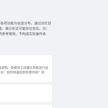
速了解各项功能与信息分布。通过对栏目
整，展示形式可能存在变化。问：
供参考使用，不构成实际操作依
础说明。各模块之间通过导航进行连
。问：如何快速找到所需内容？答：